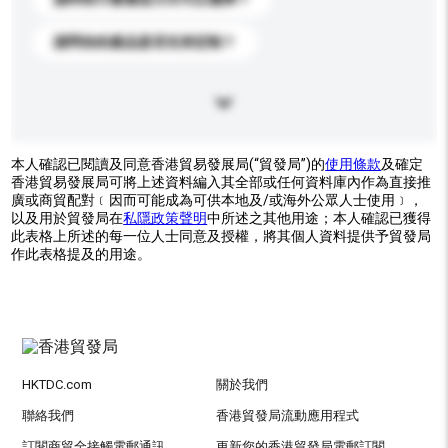
請問你的產品是否支持定制？
本人確認已閱讀及同意香港貿易發展局(“貿發局”)的
使用條款
及確定
香港貿易發展局可將上述資料編入其全部或任何資料庫內作為直接推
廣或商貿配對﹝因而可能成為可供本地及/或海外公眾人士使用﹞，
以及用於貿發局在
私隱政策聲明
中所述之其他用途；本人確認已獲得
此表格上所述的每一位人士同意及授權，將其個人資料提供予貿發局
作此表格提及的用途。
HKTDC.com
關於我們
聯絡我們
香港貿發局流動應用程式
訂閱商貿全接觸電郵通訊
更新您的香港貿發局電郵訂閱