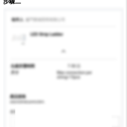
步驟二
收件人
廈門蕾德照明有限公司
LED Strip Ladder
生產所需時間
7-30 日
尺寸
Max connection per
string=15pcs
產品規格
請提供您對產品的特定要求。
應用
新增/刪除選項