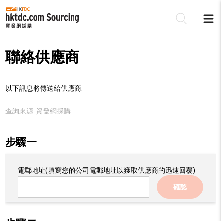
聯絡供應商
以下訊息將傳送給供應商:
查詢來源:
貿發網採購
步驟一
電郵地址
(填寫您的公司電郵地址以獲取供應商的迅速回覆)
確認