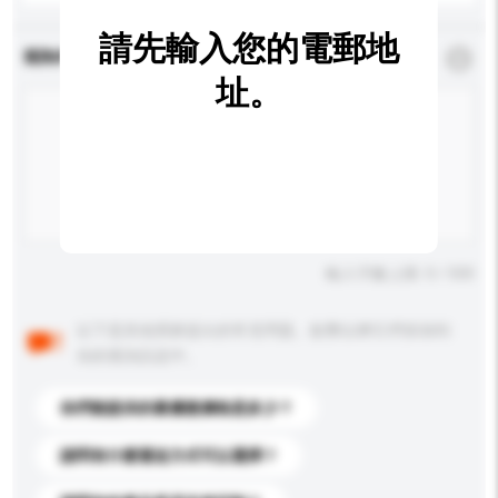
請先輸入您的電郵地
查詢內容
*
必須填寫
址。
輸入字數上限: 0 / 500
以下是其他買家提出的常見問題。點擊以將它們添加到
你的查詢訊息中。
你們能提供的最優惠價格是多少？
請問有什麼運送方式可以選擇？