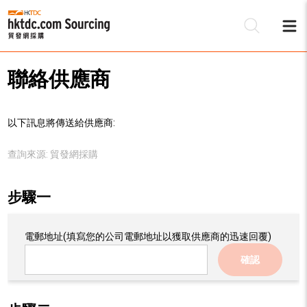
聯絡供應商
以下訊息將傳送給供應商:
查詢來源:
貿發網採購
步驟一
電郵地址
(填寫您的公司電郵地址以獲取供應商的迅速回覆)
確認