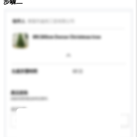
步驟二
收件人
東陽市盎然工貿有限公司
8ft/240cm Dense Christmas tree
生產所需時間
60 日
產品規格
請提供您對產品的特定要求。
適用年齡
請選擇
新增/刪除選項