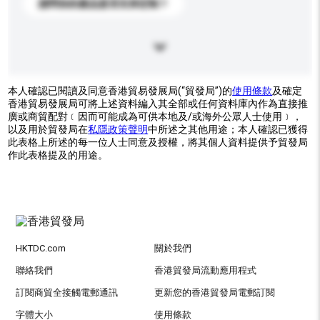
請問你的產品是否支持定制？
本人確認已閱讀及同意香港貿易發展局(“貿發局”)的
使用條款
及確定
香港貿易發展局可將上述資料編入其全部或任何資料庫內作為直接推
廣或商貿配對﹝因而可能成為可供本地及/或海外公眾人士使用﹞，
以及用於貿發局在
私隱政策聲明
中所述之其他用途；本人確認已獲得
此表格上所述的每一位人士同意及授權，將其個人資料提供予貿發局
作此表格提及的用途。
HKTDC.com
關於我們
聯絡我們
香港貿發局流動應用程式
訂閱商貿全接觸電郵通訊
更新您的香港貿發局電郵訂閱
字體大小
使用條款