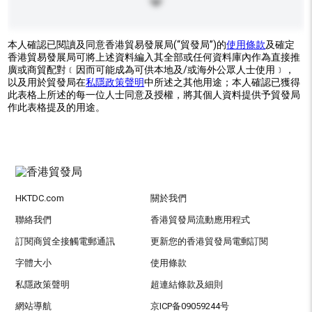
本人確認已閱讀及同意香港貿易發展局(“貿發局”)的
使用條款
及確定
香港貿易發展局可將上述資料編入其全部或任何資料庫內作為直接推
廣或商貿配對﹝因而可能成為可供本地及/或海外公眾人士使用﹞，
以及用於貿發局在
私隱政策聲明
中所述之其他用途；本人確認已獲得
此表格上所述的每一位人士同意及授權，將其個人資料提供予貿發局
作此表格提及的用途。
HKTDC.com
關於我們
聯絡我們
香港貿發局流動應用程式
訂閱商貿全接觸電郵通訊
更新您的香港貿發局電郵訂閱
字體大小
使用條款
私隱政策聲明
超連結條款及細則
網站導航
京ICP备09059244号