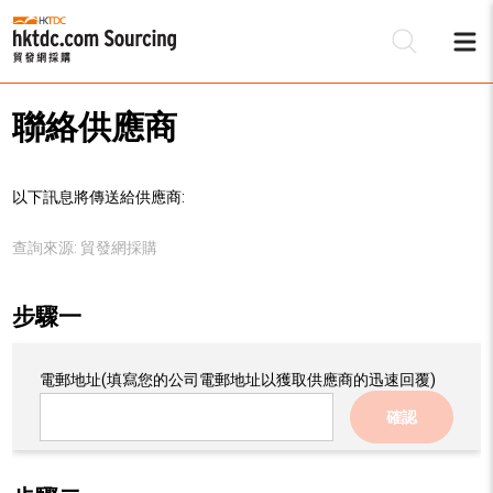
聯絡供應商
以下訊息將傳送給供應商:
查詢來源:
貿發網採購
步驟一
電郵地址
(填寫您的公司電郵地址以獲取供應商的迅速回覆)
確認