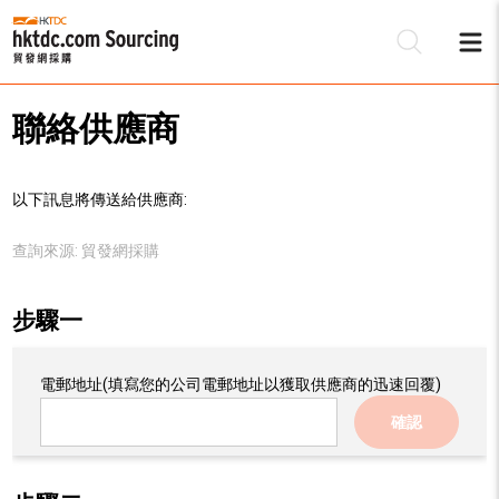
聯絡供應商
以下訊息將傳送給供應商:
查詢來源:
貿發網採購
步驟一
電郵地址
(填寫您的公司電郵地址以獲取供應商的迅速回覆)
確認