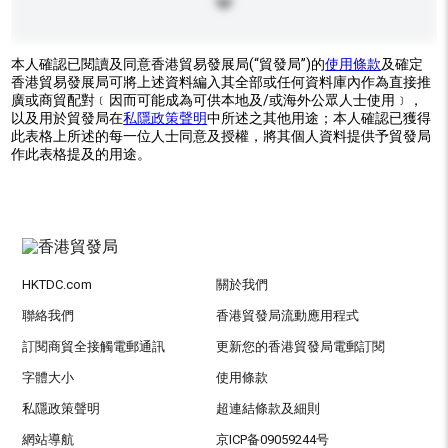
本人確認已閱讀及同意香港貿易發展局(“貿發局”)的
使用條款
及確定
香港貿易發展局可將上述資料編入其全部或任何資料庫內作為直接推
廣或商貿配對﹝因而可能成為可供本地及/或海外公眾人士使用﹞，
以及用於貿發局在
私隱政策聲明
中所述之其他用途；本人確認已獲得
此表格上所述的每一位人士同意及授權，將其個人資料提供予貿發局
作此表格提及的用途。
HKTDC.com
關於我們
聯絡我們
香港貿發局流動應用程式
訂閱商貿全接觸電郵通訊
更新您的香港貿發局電郵訂閱
字體大小
使用條款
私隱政策聲明
超連結條款及細則
網站導航
京ICP备09059244号