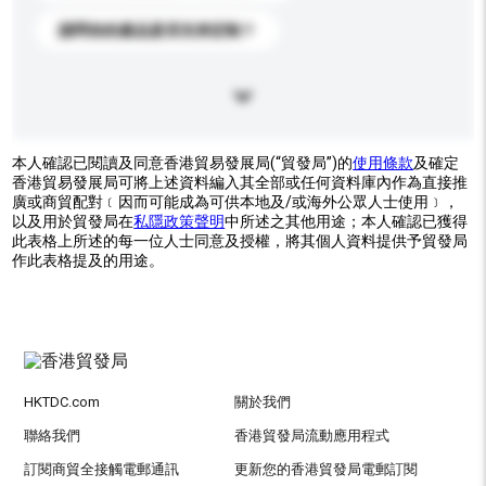
請問你的產品是否支持定制？
本人確認已閱讀及同意香港貿易發展局(“貿發局”)的
使用條款
及確定
香港貿易發展局可將上述資料編入其全部或任何資料庫內作為直接推
廣或商貿配對﹝因而可能成為可供本地及/或海外公眾人士使用﹞，
以及用於貿發局在
私隱政策聲明
中所述之其他用途；本人確認已獲得
此表格上所述的每一位人士同意及授權，將其個人資料提供予貿發局
作此表格提及的用途。
HKTDC.com
關於我們
聯絡我們
香港貿發局流動應用程式
訂閱商貿全接觸電郵通訊
更新您的香港貿發局電郵訂閱