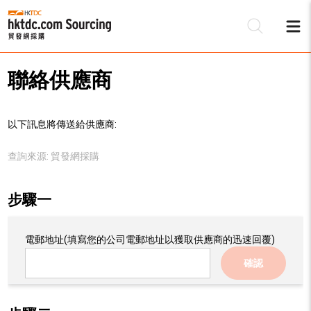
聯絡供應商
以下訊息將傳送給供應商:
查詢來源:
貿發網採購
步驟一
電郵地址
(填寫您的公司電郵地址以獲取供應商的迅速回覆)
確認