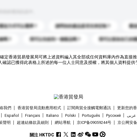
到你的查詢訊息中。
運送方式可以選擇？
請問你的產品是否支持定制？
運
錄嗎？
我可以先收到一個樣品嗎？
我可以添加自己的
確定香港貿易發展局可將上述資料編入其全部或任何資料庫內作為直接推
人確認已獲得此表格上所述的每一位人士同意及授權，將其個人資料提供
絡我們
香港貿發局流動應用程式
訂閱商貿全接觸電郵通訊
更新您的
Español
Français
Italiano
Polski
Português
Pусский
عربى
策聲明
超連結條款及細則
網站導航
京ICP备09059244号
京公网安备 1
關注 HKTDC