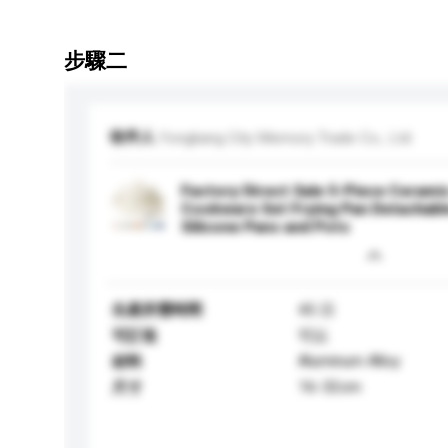
步驟二
收件人
Yongkang City Memory Trade Co., Ltd
Factory Direct Sale 5-Piece Ceram
Cookware Set Frying Pan Detachable
Silicone Pans and Pots
生產所需時間
45 日
可訂造
可以
Aluminum Alloy
材料
16-32cm
尺寸