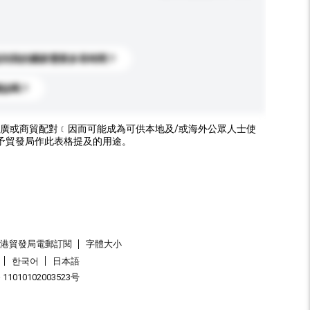
送到我的國家需要多長時間？
標誌嗎？
廣或商貿配對﹝因而可能成為可供本地及/或海外公眾人士使
予貿發局作此表格提及的用途。
香港貿發局電郵訂閱
字體大小
한국어
日本語
1010102003523号