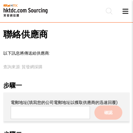
聯絡供應商
以下訊息將傳送給供應商:
查詢來源:
貿發網採購
步驟一
電郵地址
(填寫您的公司電郵地址以獲取供應商的迅速回覆)
確認