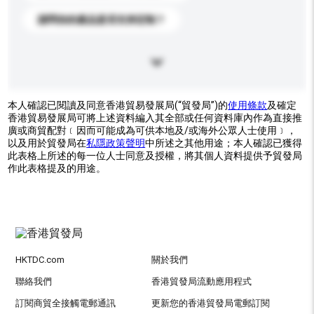
請問你的產品是否支持定制？
本人確認已閱讀及同意香港貿易發展局(“貿發局”)的
使用條款
及確定
香港貿易發展局可將上述資料編入其全部或任何資料庫內作為直接推
廣或商貿配對﹝因而可能成為可供本地及/或海外公眾人士使用﹞，
以及用於貿發局在
私隱政策聲明
中所述之其他用途；本人確認已獲得
此表格上所述的每一位人士同意及授權，將其個人資料提供予貿發局
作此表格提及的用途。
HKTDC.com
關於我們
聯絡我們
香港貿發局流動應用程式
訂閱商貿全接觸電郵通訊
更新您的香港貿發局電郵訂閱