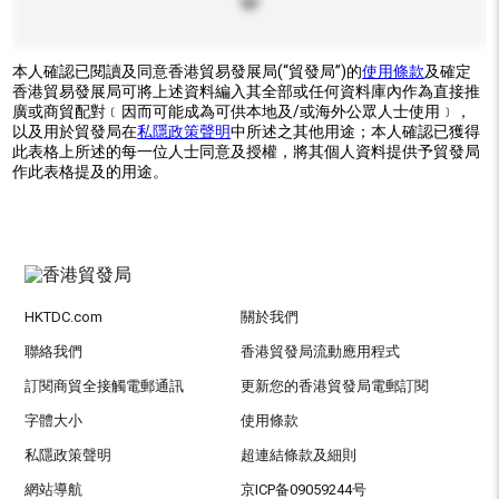
本人確認已閱讀及同意香港貿易發展局(“貿發局”)的
使用條款
及確定
香港貿易發展局可將上述資料編入其全部或任何資料庫內作為直接推
廣或商貿配對﹝因而可能成為可供本地及/或海外公眾人士使用﹞，
以及用於貿發局在
私隱政策聲明
中所述之其他用途；本人確認已獲得
此表格上所述的每一位人士同意及授權，將其個人資料提供予貿發局
作此表格提及的用途。
HKTDC.com
關於我們
聯絡我們
香港貿發局流動應用程式
訂閱商貿全接觸電郵通訊
更新您的香港貿發局電郵訂閱
字體大小
使用條款
私隱政策聲明
超連結條款及細則
網站導航
京ICP备09059244号