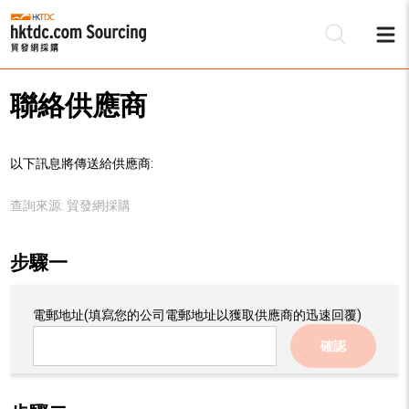
聯絡供應商
以下訊息將傳送給供應商:
查詢來源:
貿發網採購
步驟一
電郵地址
(填寫您的公司電郵地址以獲取供應商的迅速回覆)
確認