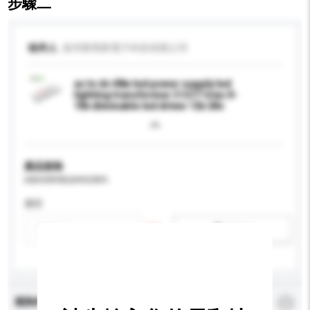
步驟二
收件人
泉州斯瑪斯電子科技有限公司
ac to dc 48w led power supply led
lighting transformer 3 CCT triac 0-
10v dimmable led driver 12v 24v
產品規格
請提供您對產品的特定要求。
應用
新增/刪除選項
查詢內容
*
必須填寫