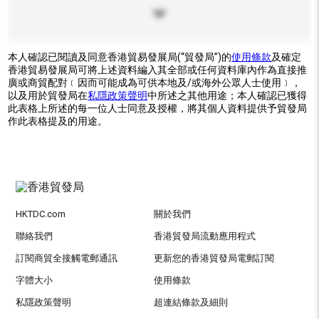
本人確認已閱讀及同意香港貿易發展局(“貿發局”)的
使用條款
及確定
香港貿易發展局可將上述資料編入其全部或任何資料庫內作為直接推
廣或商貿配對﹝因而可能成為可供本地及/或海外公眾人士使用﹞，
以及用於貿發局在
私隱政策聲明
中所述之其他用途；本人確認已獲得
此表格上所述的每一位人士同意及授權，將其個人資料提供予貿發局
作此表格提及的用途。
HKTDC.com
關於我們
聯絡我們
香港貿發局流動應用程式
訂閱商貿全接觸電郵通訊
更新您的香港貿發局電郵訂閱
字體大小
使用條款
私隱政策聲明
超連結條款及細則