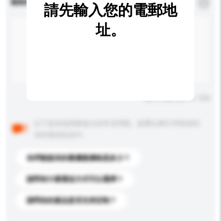
查詢內容
*
必須填寫
請先輸入您的電郵地
址。
輸入字數上限: 0 / 500
以下是其他買家提出的常見問題。點擊以將它們添加到
你的查詢訊息中。
你們能提供的最優惠價格是多少？
請問有什麼運送方式可以選擇？
請問你的產品是否支持定制？