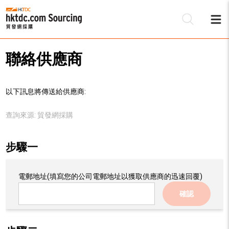
聯絡供應商
以下訊息將傳送給供應商:
查詢來源:
貿發網採購
步驟一
電郵地址
(填寫您的公司電郵地址以獲取供應商的迅速回覆)
確認