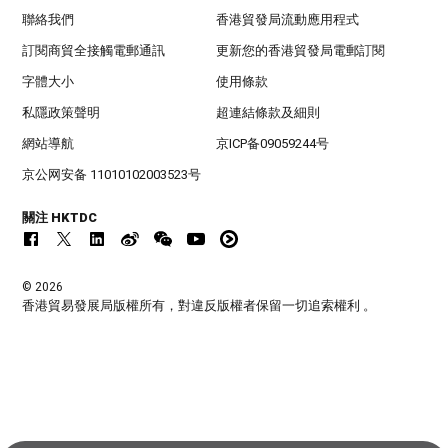
聯絡我們
香港貿發局流動應用程式
訂閱商貿全接觸電郵通訊
更新您的香港貿發局電郵訂閱
字體大小
使用條款
私隱政策聲明
超連結條款及細則
網站導航
京ICP备09059244号
京公网安备 11010102003523号
關注 HKTDC
© 2026
香港貿易發展局版權所有，對違反版權者保留一切追索權利 。