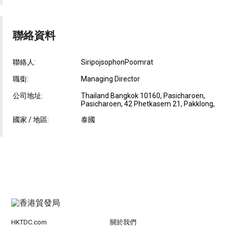
聯絡資料
聯絡人:
SiripojsophonPoomrat
職銜:
Managing Director
公司地址:
Thailand Bangkok 10160, Pasicharoen,
Pasicharoen, 42 Phetkasem 21, Pakklong,
國家 / 地區:
泰國
HKTDC.com
關於我們