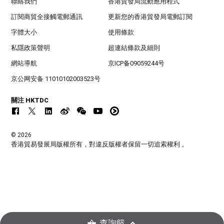
聯絡我們
香港貿發局流動應用程式
訂閱商貿全接觸電郵通訊
更新您的香港貿發局電郵訂閱
字體大小
使用條款
私隱政策聲明
超連結條款及細則
網站導航
京ICP备09059244号
京公网安备 11010102003523号
關注 HKTDC
© 2026
香港貿易發展局版權所有，對違反版權者保留一切追索權利 。
查詢籃