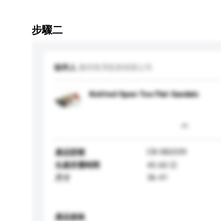
步驟二
收件人
廣州英澤貿易有限公司
Knitted Open Toe Flat Sandals
CB-082039
產品型號
生產所需時間
45-60 日
36-41
尺寸
產品規格