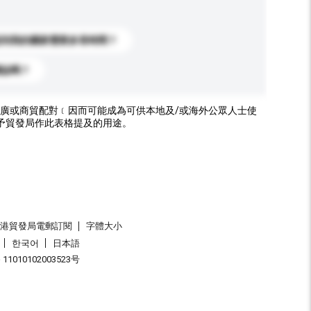
送到我的國家需要多長時間？
標誌嗎？
廣或商貿配對﹝因而可能成為可供本地及/或海外公眾人士使
予貿發局作此表格提及的用途。
香港貿發局電郵訂閱
字體大小
한국어
日本語
1010102003523号