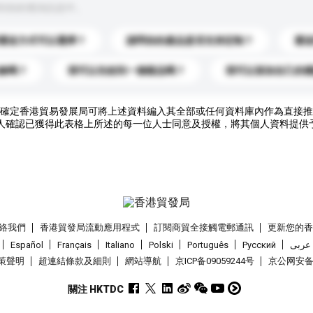
到你的查詢訊息中。
運送方式可以選擇？
請問你的產品是否支持定制？
運
錄嗎？
我可以先收到一個樣品嗎？
我可以添加自己的
確定香港貿易發展局可將上述資料編入其全部或任何資料庫內作為直接推
人確認已獲得此表格上所述的每一位人士同意及授權，將其個人資料提供
絡我們
香港貿發局流動應用程式
訂閱商貿全接觸電郵通訊
更新您的
Español
Français
Italiano
Polski
Português
Pусский
عربى
策聲明
超連結條款及細則
網站導航
京ICP备09059244号
京公网安备 1
關注 HKTDC