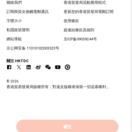
聯絡我們
香港貿發局流動應用程式
訂閱商貿全接觸電郵通訊
更新您的香港貿發局電郵訂閱
字體大小
使用條款
私隱政策聲明
超連結條款及細則
網站導航
京ICP备09059244号
京公网安备 11010102003523号
關注 HKTDC
© 2026
香港貿易發展局版權所有，對違反版權者保留一切追索權利 。
遞交