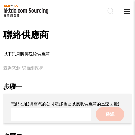
聯絡供應商
以下訊息將傳送給供應商:
查詢來源:
貿發網採購
步驟一
電郵地址
(填寫您的公司電郵地址以獲取供應商的迅速回覆)
確認