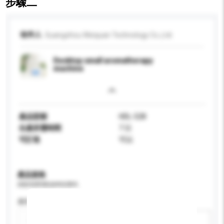
步驟二
收件人
Guangzhou Weiquan Technology Co.,Ltd.
Desktop small aromatherapy
machine
產品型號
HDL-528
生產所需時間
7 日
可訂造
可以
產品規格
請提供您對產品的特定要求。
應用
新增/刪除選項