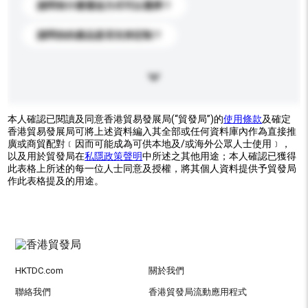
請問有什麼運送方式可以選擇？
請問你的產品是否支持定制？
本人確認已閱讀及同意香港貿易發展局(“貿發局”)的
使用條款
及確定
香港貿易發展局可將上述資料編入其全部或任何資料庫內作為直接推
廣或商貿配對﹝因而可能成為可供本地及/或海外公眾人士使用﹞，
以及用於貿發局在
私隱政策聲明
中所述之其他用途；本人確認已獲得
此表格上所述的每一位人士同意及授權，將其個人資料提供予貿發局
作此表格提及的用途。
HKTDC.com
關於我們
聯絡我們
香港貿發局流動應用程式