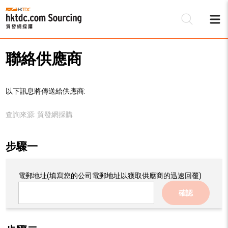
聯絡供應商
以下訊息將傳送給供應商:
查詢來源:
貿發網採購
步驟一
電郵地址
(填寫您的公司電郵地址以獲取供應商的迅速回覆)
確認