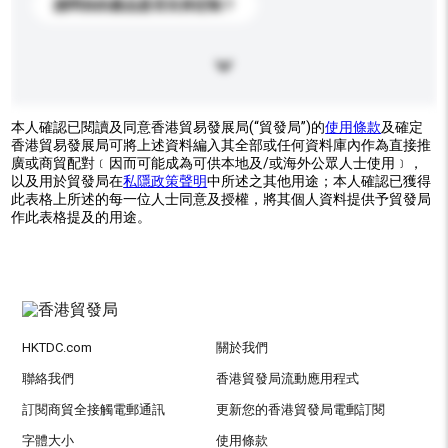
請問你的產品是否支持定制？
本人確認已閱讀及同意香港貿易發展局(“貿發局”)的
使用條款
及確定
香港貿易發展局可將上述資料編入其全部或任何資料庫內作為直接推
廣或商貿配對﹝因而可能成為可供本地及/或海外公眾人士使用﹞，
以及用於貿發局在
私隱政策聲明
中所述之其他用途；本人確認已獲得
此表格上所述的每一位人士同意及授權，將其個人資料提供予貿發局
作此表格提及的用途。
HKTDC.com
關於我們
聯絡我們
香港貿發局流動應用程式
訂閱商貿全接觸電郵通訊
更新您的香港貿發局電郵訂閱
字體大小
使用條款