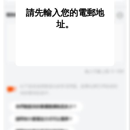
請先輸入您的電郵地
查詢內容
*
必須填寫
址。
輸入字數上限: 0 / 500
以下是其他買家提出的常見問題。點擊以將它們添加到
你的查詢訊息中。
你們能提供的最優惠價格是多少？
請問有什麼運送方式可以選擇？