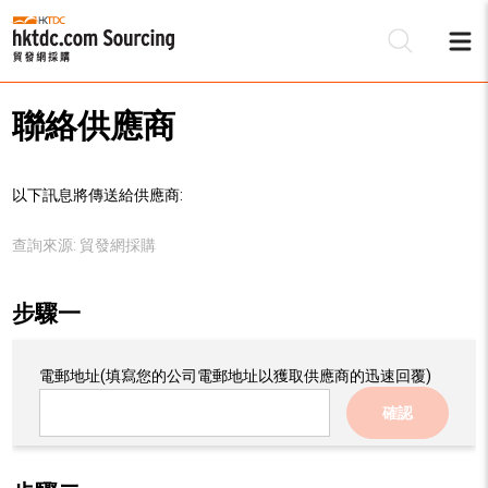
聯絡供應商
以下訊息將傳送給供應商:
查詢來源:
貿發網採購
步驟一
電郵地址
(填寫您的公司電郵地址以獲取供應商的迅速回覆)
確認