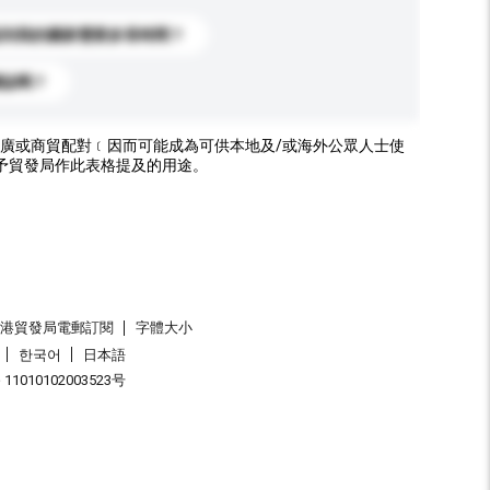
送到我的國家需要多長時間？
標誌嗎？
廣或商貿配對﹝因而可能成為可供本地及/或海外公眾人士使
予貿發局作此表格提及的用途。
香港貿發局電郵訂閱
字體大小
한국어
日本語
1010102003523号