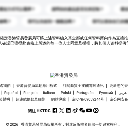
運送方式可以選擇？
請問你的產品是否支持定制？
運
錄嗎？
我可以先收到一個樣品嗎？
我可以添加自己的
確定香港貿易發展局可將上述資料編入其全部或任何資料庫內作為直接推
人確認已獲得此表格上所述的每一位人士同意及授權，將其個人資料提供
絡我們
香港貿發局流動應用程式
訂閱商貿全接觸電郵通訊
更新您的
Español
Français
Italiano
Polski
Português
Pусский
عربى
策聲明
超連結條款及細則
網站導航
京ICP备09059244号
京公网安备 1
關注 HKTDC
© 2026
香港貿易發展局版權所有，對違反版權者保留一切追索權利 。