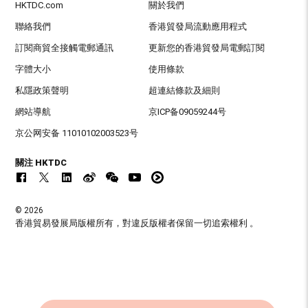
HKTDC.com
關於我們
聯絡我們
香港貿發局流動應用程式
訂閱商貿全接觸電郵通訊
更新您的香港貿發局電郵訂閱
字體大小
使用條款
私隱政策聲明
超連結條款及細則
網站導航
京ICP备09059244号
京公网安备 11010102003523号
關注 HKTDC
© 2026
香港貿易發展局版權所有，對違反版權者保留一切追索權利 。