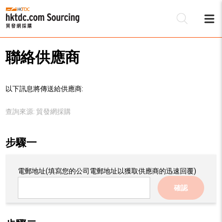
聯絡供應商
以下訊息將傳送給供應商:
查詢來源:
貿發網採購
步驟一
電郵地址
(填寫您的公司電郵地址以獲取供應商的迅速回覆)
確認