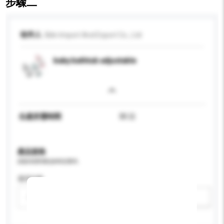
步驟二
收件人
Bilin Import And Export Co., Ltd
baby bathtub adjustable
生產所需時間
30 日
產品規格
請提供您對產品的特定要求。
適用年齡
請選擇
新增/刪除選項