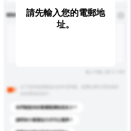
請先輸入您的電郵地
查詢內容
*
必須填寫
址。
輸入字數上限: 0 / 500
以下是其他買家提出的常見問題。點擊以將它們添加到
你的查詢訊息中。
你們能提供的最優惠價格是多少？
請問有什麼運送方式可以選擇？