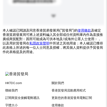
請問你的產品是否支持定制？
本人確認已閱讀及同意香港貿易發展局(“貿發局”)的
使用條款
及確定
香港貿易發展局可將上述資料編入其全部或任何資料庫內作為直接推
廣或商貿配對﹝因而可能成為可供本地及/或海外公眾人士使用﹞，
以及用於貿發局在
私隱政策聲明
中所述之其他用途；本人確認已獲得
此表格上所述的每一位人士同意及授權，將其個人資料提供予貿發局
作此表格提及的用途。
HKTDC.com
關於我們
聯絡我們
香港貿發局流動應用程式
訂閱商貿全接觸電郵通訊
更新您的香港貿發局電郵訂閱
字體大小
使用條款