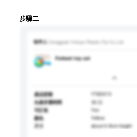
步驟二
收件人
Dongguan Yotoys Plastic Fty Co.,Ltd
Fishnet toy set
YTBD013
產品型號
生產所需時間
30 日
Yes
可訂造
Yellow
顏色
about 6-8cm height
尺寸