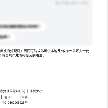
輸入字數上限: 0 / 500
送到我的國家需要多長時間？
標誌嗎？
廣或商貿配對﹝因而可能成為可供本地及/或海外公眾人士使
予貿發局作此表格提及的用途。
香港貿發局電郵訂閱
字體大小
한국어
日本語
1010102003523号