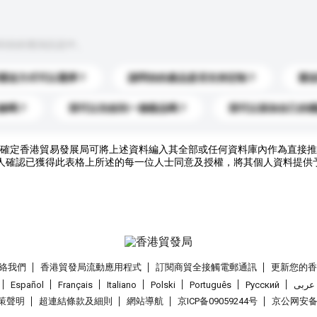
到你的查詢訊息中。
運送方式可以選擇？
請問你的產品是否支持定制？
運
錄嗎？
我可以先收到一個樣品嗎？
我可以添加自己的
確定香港貿易發展局可將上述資料編入其全部或任何資料庫內作為直接推
人確認已獲得此表格上所述的每一位人士同意及授權，將其個人資料提供
絡我們
香港貿發局流動應用程式
訂閱商貿全接觸電郵通訊
更新您的
Español
Français
Italiano
Polski
Português
Pусский
عربى
策聲明
超連結條款及細則
網站導航
京ICP备09059244号
京公网安备 1