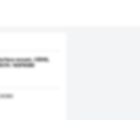
Surface mount, CRI90,
8370 / NSP8380
/8380