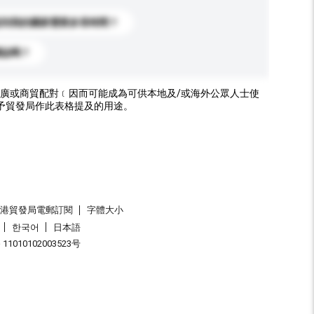
送到我的國家需要多長時間？
標誌嗎？
廣或商貿配對﹝因而可能成為可供本地及/或海外公眾人士使
予貿發局作此表格提及的用途。
香港貿發局電郵訂閱
字體大小
한국어
日本語
1010102003523号