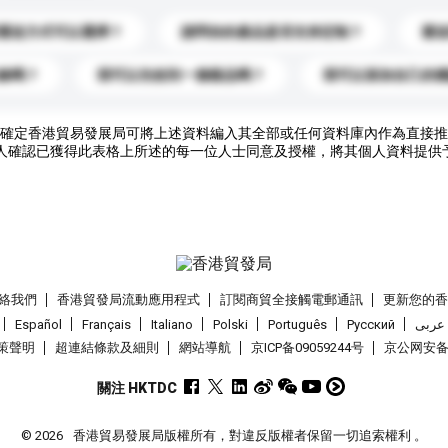
運送方式可以選擇？
請問你的產品是否支持定制？
運
錄嗎？
我可以先收到一個樣品嗎？
我可以添加自己的
確定香港貿易發展局可將上述資料編入其全部或任何資料庫內作為直接推
人確認已獲得此表格上所述的每一位人士同意及授權，將其個人資料提供
絡我們
香港貿發局流動應用程式
訂閱商貿全接觸電郵通訊
更新您的
Español
Français
Italiano
Polski
Português
Pусский
عربى
策聲明
超連結條款及細則
網站導航
京ICP备09059244号
京公网安备 1
關注 HKTDC
© 2026
香港貿易發展局版權所有，對違反版權者保留一切追索權利 。