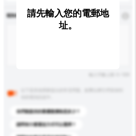
請先輸入您的電郵地
查詢內容
*
必須填寫
址。
輸入字數上限: 0 / 500
以下是其他買家提出的常見問題。點擊以將它們添加到
你的查詢訊息中。
你們能提供的最優惠價格是多少？
請問有什麼運送方式可以選擇？