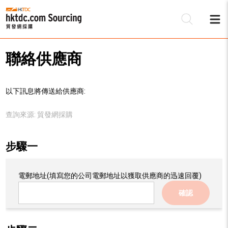
聯絡供應商
以下訊息將傳送給供應商:
查詢來源:
貿發網採購
步驟一
電郵地址
(填寫您的公司電郵地址以獲取供應商的迅速回覆)
確認