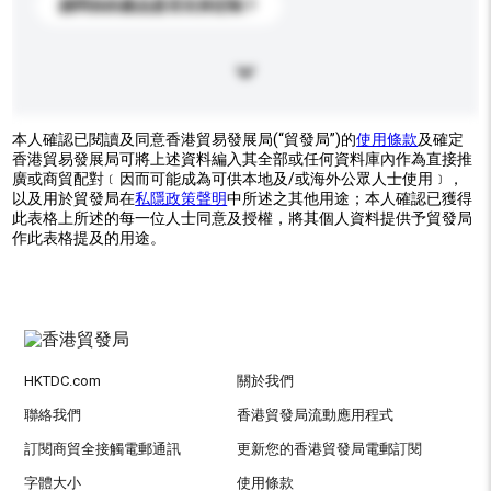
請問你的產品是否支持定制？
本人確認已閱讀及同意香港貿易發展局(“貿發局”)的
使用條款
及確定
香港貿易發展局可將上述資料編入其全部或任何資料庫內作為直接推
廣或商貿配對﹝因而可能成為可供本地及/或海外公眾人士使用﹞，
以及用於貿發局在
私隱政策聲明
中所述之其他用途；本人確認已獲得
此表格上所述的每一位人士同意及授權，將其個人資料提供予貿發局
作此表格提及的用途。
HKTDC.com
關於我們
聯絡我們
香港貿發局流動應用程式
訂閱商貿全接觸電郵通訊
更新您的香港貿發局電郵訂閱
字體大小
使用條款