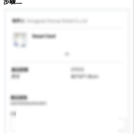
步驟二
收件人
Dongguan Deeray Global Co.,Ltd
Smart Card
產品型號
ST010
尺寸
86*54*1.8mm
產品規格
請提供您對產品的特定要求。
防護等級
請選擇
新增/刪除選項