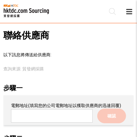
聯絡供應商
以下訊息將傳送給供應商:
查詢來源:
貿發網採購
步驟一
電郵地址
(填寫您的公司電郵地址以獲取供應商的迅速回覆)
確認