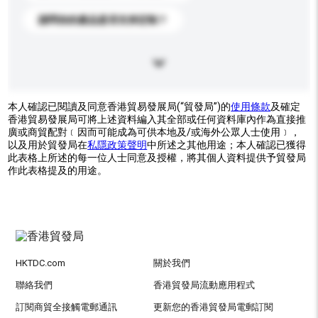
請問你的產品是否支持定制？
本人確認已閱讀及同意香港貿易發展局(“貿發局”)的
使用條款
及確定
香港貿易發展局可將上述資料編入其全部或任何資料庫內作為直接推
廣或商貿配對﹝因而可能成為可供本地及/或海外公眾人士使用﹞，
以及用於貿發局在
私隱政策聲明
中所述之其他用途；本人確認已獲得
此表格上所述的每一位人士同意及授權，將其個人資料提供予貿發局
作此表格提及的用途。
HKTDC.com
關於我們
聯絡我們
香港貿發局流動應用程式
訂閱商貿全接觸電郵通訊
更新您的香港貿發局電郵訂閱