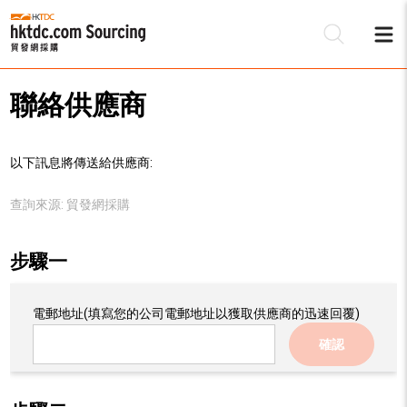
聯絡供應商
以下訊息將傳送給供應商:
查詢來源:
貿發網採購
步驟一
電郵地址
(填寫您的公司電郵地址以獲取供應商的迅速回覆)
確認