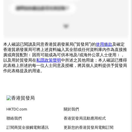
請問你的產品是否支持定制？
本人確認已閱讀及同意香港貿易發展局(“貿發局”)的
使用條款
及確定
香港貿易發展局可將上述資料編入其全部或任何資料庫內作為直接推
廣或商貿配對﹝因而可能成為可供本地及/或海外公眾人士使用﹞，
以及用於貿發局在
私隱政策聲明
中所述之其他用途；本人確認已獲得
此表格上所述的每一位人士同意及授權，將其個人資料提供予貿發局
作此表格提及的用途。
HKTDC.com
關於我們
聯絡我們
香港貿發局流動應用程式
訂閱商貿全接觸電郵通訊
更新您的香港貿發局電郵訂閱