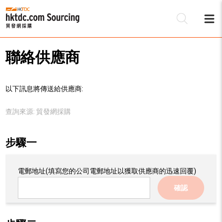
聯絡供應商
以下訊息將傳送給供應商:
查詢來源:
貿發網採購
步驟一
電郵地址
(填寫您的公司電郵地址以獲取供應商的迅速回覆)
確認