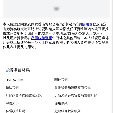
本人確認已閱讀及同意香港貿易發展局(“貿發局”)的
使用條款
及確定
香港貿易發展局可將上述資料編入其全部或任何資料庫內作為直接推
廣或商貿配對﹝因而可能成為可供本地及/或海外公眾人士使用﹞，
以及用於貿發局在
私隱政策聲明
中所述之其他用途；本人確認已獲得
此表格上所述的每一位人士同意及授權，將其個人資料提供予貿發局
作此表格提及的用途。
HKTDC.com
關於我們
聯絡我們
香港貿發局流動應用程式
訂閱商貿全接觸電郵通訊
更新您的香港貿發局電郵訂閱
字體大小
使用條款
私隱政策聲明
超連結條款及細則