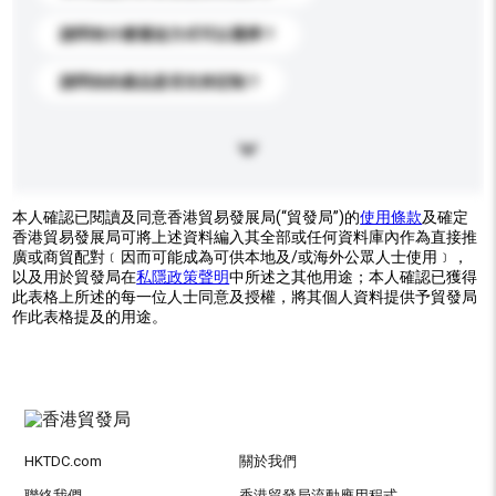
請問有什麼運送方式可以選擇？
請問你的產品是否支持定制？
本人確認已閱讀及同意香港貿易發展局(“貿發局”)的
使用條款
及確定
香港貿易發展局可將上述資料編入其全部或任何資料庫內作為直接推
廣或商貿配對﹝因而可能成為可供本地及/或海外公眾人士使用﹞，
以及用於貿發局在
私隱政策聲明
中所述之其他用途；本人確認已獲得
此表格上所述的每一位人士同意及授權，將其個人資料提供予貿發局
作此表格提及的用途。
HKTDC.com
關於我們
聯絡我們
香港貿發局流動應用程式