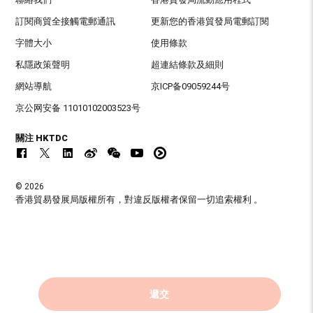
訂閱商貿全接觸電郵通訊
更新您的香港貿發局電郵訂閱
字體大小
使用條款
私隱政策聲明
超連結條款及細則
網站導航
京ICP备09059244号
京公网安备 11010102003523号
關注 HKTDC
© 2026
香港貿易發展局版權所有，對違反版權者保留一切追索權利 。
遞交