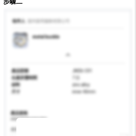
步驟二
收件人
溫州嘉明服飾有限公司
metal buckle
產品型號
JM26-C01
生產所需時間
7 日
材料
zinc alloy
尺寸
inner 40mm
產品規格
請提供您對產品的特定要求。
應用