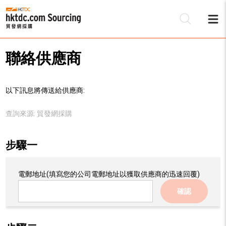
聯絡供應商
以下訊息將傳送給供應商:
查詢來源:
貿發網採購
步驟一
電郵地址
(填寫您的公司電郵地址以獲取供應商的迅速回覆)
確認