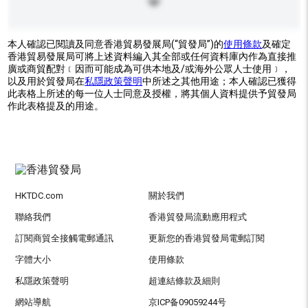
本人確認已閱讀及同意香港貿易發展局(“貿發局”)的
使用條款
及確定
香港貿易發展局可將上述資料編入其全部或任何資料庫內作為直接推
廣或商貿配對﹝因而可能成為可供本地及/或海外公眾人士使用﹞，
以及用於貿發局在
私隱政策聲明
中所述之其他用途；本人確認已獲得
此表格上所述的每一位人士同意及授權，將其個人資料提供予貿發局
作此表格提及的用途。
HKTDC.com
關於我們
聯絡我們
香港貿發局流動應用程式
訂閱商貿全接觸電郵通訊
更新您的香港貿發局電郵訂閱
字體大小
使用條款
私隱政策聲明
超連結條款及細則
網站導航
京ICP备09059244号