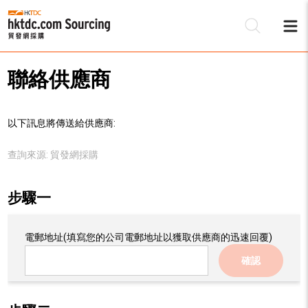
聯絡供應商
以下訊息將傳送給供應商:
查詢來源:
貿發網採購
步驟一
電郵地址
(填寫您的公司電郵地址以獲取供應商的迅速回覆)
確認