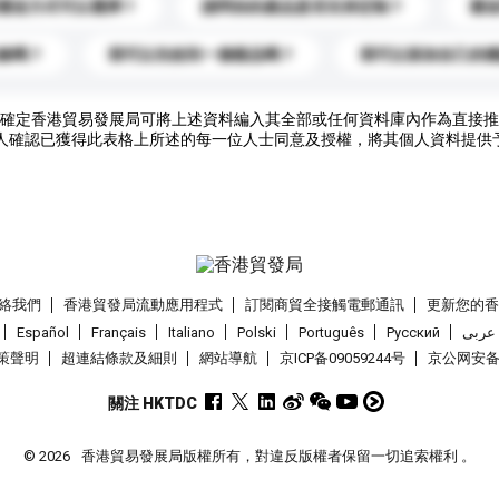
運送方式可以選擇？
請問你的產品是否支持定制？
運
錄嗎？
我可以先收到一個樣品嗎？
我可以添加自己的
確定香港貿易發展局可將上述資料編入其全部或任何資料庫內作為直接推
人確認已獲得此表格上所述的每一位人士同意及授權，將其個人資料提供
絡我們
香港貿發局流動應用程式
訂閱商貿全接觸電郵通訊
更新您的
Español
Français
Italiano
Polski
Português
Pусский
عربى
策聲明
超連結條款及細則
網站導航
京ICP备09059244号
京公网安备 1
關注 HKTDC
© 2026
香港貿易發展局版權所有，對違反版權者保留一切追索權利 。