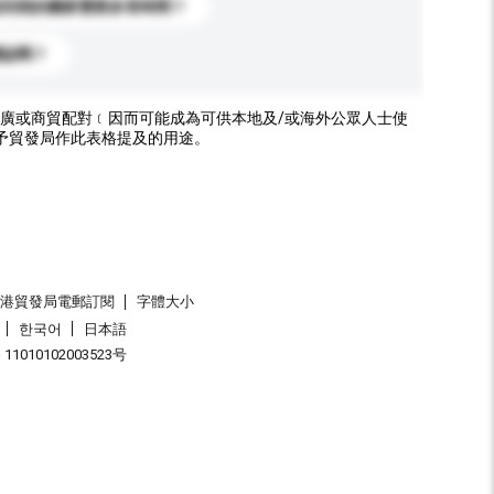
送到我的國家需要多長時間？
標誌嗎？
廣或商貿配對﹝因而可能成為可供本地及/或海外公眾人士使
予貿發局作此表格提及的用途。
香港貿發局電郵訂閱
字體大小
한국어
日本語
1010102003523号