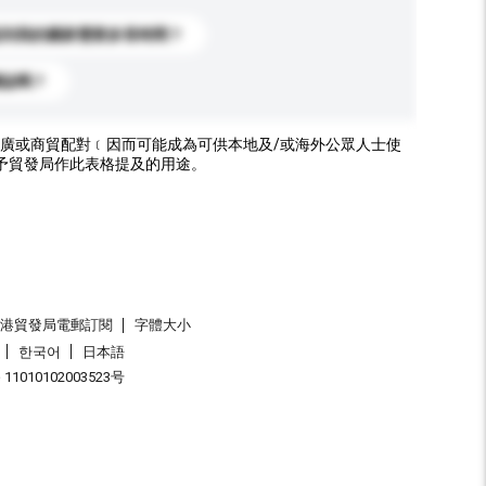
送到我的國家需要多長時間？
標誌嗎？
廣或商貿配對﹝因而可能成為可供本地及/或海外公眾人士使
予貿發局作此表格提及的用途。
香港貿發局電郵訂閱
字體大小
한국어
日本語
1010102003523号