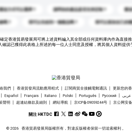
運送方式可以選擇？
請問你的產品是否支持定制？
運
錄嗎？
我可以先收到一個樣品嗎？
我可以添加自己的
確定香港貿易發展局可將上述資料編入其全部或任何資料庫內作為直接推
人確認已獲得此表格上所述的每一位人士同意及授權，將其個人資料提供
絡我們
香港貿發局流動應用程式
訂閱商貿全接觸電郵通訊
更新您的
Español
Français
Italiano
Polski
Português
Pусский
عربى
策聲明
超連結條款及細則
網站導航
京ICP备09059244号
京公网安备 1
關注 HKTDC
© 2026
香港貿易發展局版權所有，對違反版權者保留一切追索權利 。