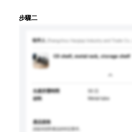
步驟二
收件人
Zhangzhou Haojiayi Industry and Trade Co.,
CD shelf, metal rack, storage shelf
生產所需時間
50 日
Metal tube
材料
產品規格
請提供您對產品的特定要求。