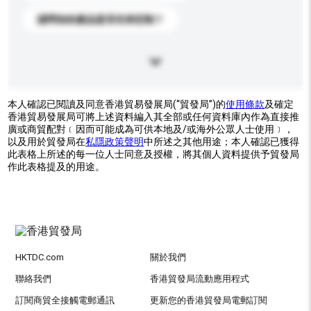
請問你的產品是否支持定制？
本人確認已閱讀及同意香港貿易發展局(“貿發局”)的
使用條款
及確定
香港貿易發展局可將上述資料編入其全部或任何資料庫內作為直接推
廣或商貿配對﹝因而可能成為可供本地及/或海外公眾人士使用﹞，
以及用於貿發局在
私隱政策聲明
中所述之其他用途；本人確認已獲得
此表格上所述的每一位人士同意及授權，將其個人資料提供予貿發局
作此表格提及的用途。
HKTDC.com
關於我們
聯絡我們
香港貿發局流動應用程式
訂閱商貿全接觸電郵通訊
更新您的香港貿發局電郵訂閱