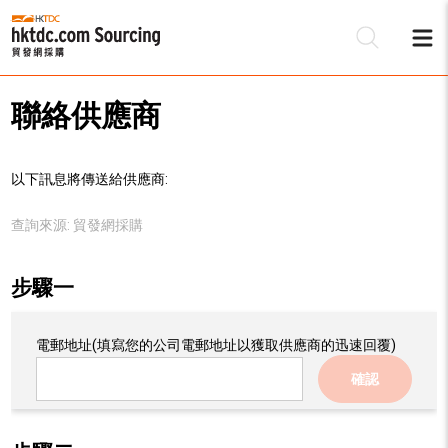
聯絡供應商
以下訊息將傳送給供應商:
查詢來源:
貿發網採購
步驟一
電郵地址
(填寫您的公司電郵地址以獲取供應商的迅速回覆)
確認