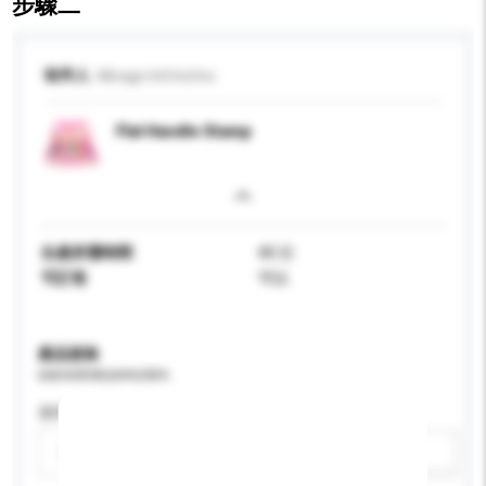
步驟二
收件人
Mirage Intl Ind Inc
Flat Handle Stamp
生產所需時間
40 日
可訂造
可以
產品規格
請提供您對產品的特定要求。
適用年齡
請選擇
新增/刪除選項