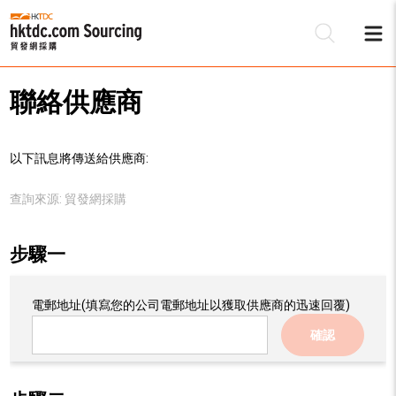
聯絡供應商
以下訊息將傳送給供應商:
查詢來源:
貿發網採購
步驟一
電郵地址
(填寫您的公司電郵地址以獲取供應商的迅速回覆)
確認