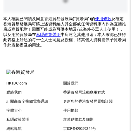
本人確認已閱讀及同意香港貿易發展局(“貿發局”)的
使用條款
及確定
香港貿易發展局可將上述資料編入其全部或任何資料庫內作為直接推
廣或商貿配對﹝因而可能成為可供本地及/或海外公眾人士使用﹞，
以及用於貿發局在
私隱政策聲明
中所述之其他用途；本人確認已獲得
此表格上所述的每一位人士同意及授權，將其個人資料提供予貿發局
作此表格提及的用途。
HKTDC.com
關於我們
聯絡我們
香港貿發局流動應用程式
訂閱商貿全接觸電郵通訊
更新您的香港貿發局電郵訂閱
字體大小
使用條款
私隱政策聲明
超連結條款及細則
網站導航
京ICP备09059244号