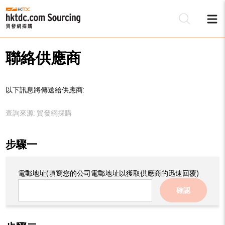
聯絡供應商
以下訊息將傳送給供應商:
查詢來源:
貿發網採購
步驟一
電郵地址
(填寫您的公司電郵地址以獲取供應商的迅速回覆)
確認