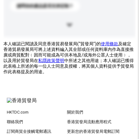
請問你的產品是否支持定制？
本人確認已閱讀及同意香港貿易發展局(“貿發局”)的
使用條款
及確定
香港貿易發展局可將上述資料編入其全部或任何資料庫內作為直接推
廣或商貿配對﹝因而可能成為可供本地及/或海外公眾人士使用﹞，
以及用於貿發局在
私隱政策聲明
中所述之其他用途；本人確認已獲得
此表格上所述的每一位人士同意及授權，將其個人資料提供予貿發局
作此表格提及的用途。
HKTDC.com
關於我們
聯絡我們
香港貿發局流動應用程式
訂閱商貿全接觸電郵通訊
更新您的香港貿發局電郵訂閱