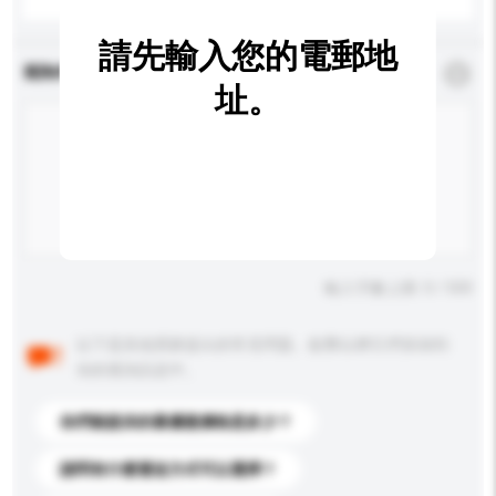
請先輸入您的電郵地
查詢內容
*
必須填寫
址。
輸入字數上限: 0 / 500
以下是其他買家提出的常見問題。點擊以將它們添加到
你的查詢訊息中。
你們能提供的最優惠價格是多少？
請問有什麼運送方式可以選擇？