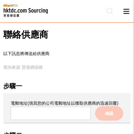
聯絡供應商
以下訊息將傳送給供應商:
查詢來源:
貿發網採購
步驟一
電郵地址
(填寫您的公司電郵地址以獲取供應商的迅速回覆)
確認