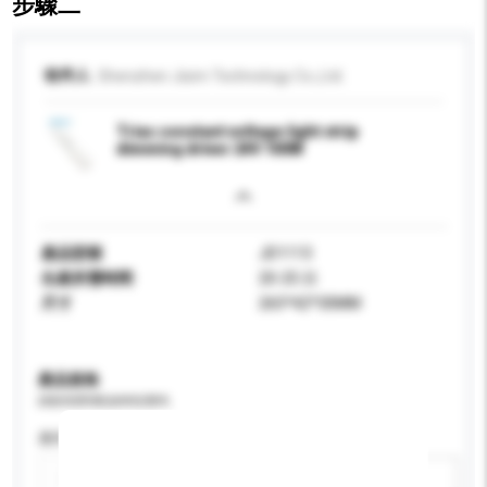
步驟二
收件人
Shenzhen Jisim Technology Co.,Ltd.
Triac constant voltage light strip
dimming driver 24V 100W
產品型號
JD1113
生產所需時間
20-25 日
尺寸
265*42*30MM
產品規格
請提供您對產品的特定要求。
應用
新增/刪除選項