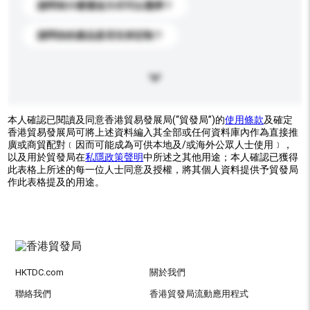
請問有什麼運送方式可以選擇？
請問你的產品是否支持定制？
本人確認已閱讀及同意香港貿易發展局(“貿發局”)的
使用條款
及確定
香港貿易發展局可將上述資料編入其全部或任何資料庫內作為直接推
廣或商貿配對﹝因而可能成為可供本地及/或海外公眾人士使用﹞，
以及用於貿發局在
私隱政策聲明
中所述之其他用途；本人確認已獲得
此表格上所述的每一位人士同意及授權，將其個人資料提供予貿發局
作此表格提及的用途。
HKTDC.com
關於我們
聯絡我們
香港貿發局流動應用程式