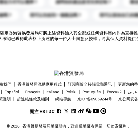
運送方式可以選擇？
請問你的產品是否支持定制？
運
錄嗎？
我可以先收到一個樣品嗎？
我可以添加自己的
確定香港貿易發展局可將上述資料編入其全部或任何資料庫內作為直接推
人確認已獲得此表格上所述的每一位人士同意及授權，將其個人資料提供
絡我們
香港貿發局流動應用程式
訂閱商貿全接觸電郵通訊
更新您的
Español
Français
Italiano
Polski
Português
Pусский
عربى
策聲明
超連結條款及細則
網站導航
京ICP备09059244号
京公网安备 1
關注 HKTDC
© 2026
香港貿易發展局版權所有，對違反版權者保留一切追索權利 。