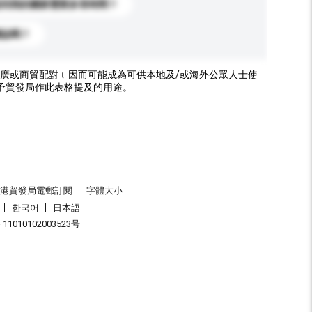
送到我的國家需要多長時間？
標誌嗎？
廣或商貿配對﹝因而可能成為可供本地及/或海外公眾人士使
予貿發局作此表格提及的用途。
香港貿發局電郵訂閱
字體大小
한국어
日本語
1010102003523号