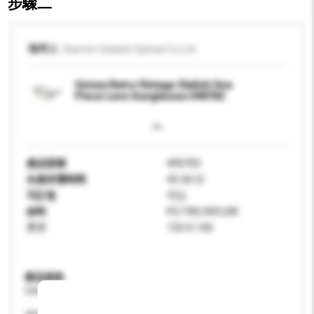
步驟二
收件人
Xiamen Gelashi Optical Co Ltd
Unisex Retro Vintage Stylish One
Piece Lens Sunglasses 490702
產品型號
490702
生產所需時間
45-60 日
可訂造
可以
材料
PC/TAC/NYLON
尺寸
133-0-145
產品規格
請提供您對產品的特定要求。