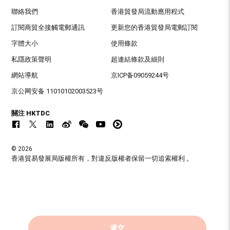
聯絡我們
香港貿發局流動應用程式
訂閱商貿全接觸電郵通訊
更新您的香港貿發局電郵訂閱
字體大小
使用條款
私隱政策聲明
超連結條款及細則
網站導航
京ICP备09059244号
京公网安备 11010102003523号
關注 HKTDC
© 2026
香港貿易發展局版權所有，對違反版權者保留一切追索權利 。
遞交