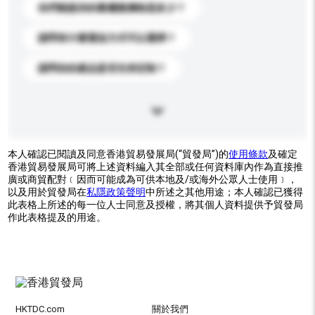
你們能提供的最優惠價格是多少？
請問有什麼運送方式可以選擇？
請問你的產品是否支持定制？
本人確認已閱讀及同意香港貿易發展局(“貿發局”)的
使用條款
及確定
香港貿易發展局可將上述資料編入其全部或任何資料庫內作為直接推
廣或商貿配對﹝因而可能成為可供本地及/或海外公眾人士使用﹞，
以及用於貿發局在
私隱政策聲明
中所述之其他用途；本人確認已獲得
此表格上所述的每一位人士同意及授權，將其個人資料提供予貿發局
作此表格提及的用途。
HKTDC.com
關於我們