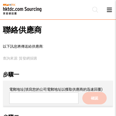
聯絡供應商
以下訊息將傳送給供應商:
查詢來源:
貿發網採購
步驟一
電郵地址
(填寫您的公司電郵地址以獲取供應商的迅速回覆)
確認