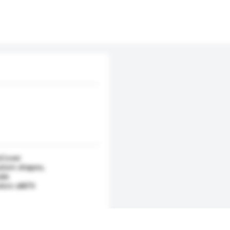
sCover
tom shapes,
ide
ors silkFit