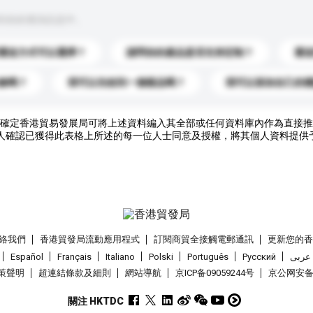
到你的查詢訊息中。
運送方式可以選擇？
請問你的產品是否支持定制？
運
錄嗎？
我可以先收到一個樣品嗎？
我可以添加自己的
確定香港貿易發展局可將上述資料編入其全部或任何資料庫內作為直接推
人確認已獲得此表格上所述的每一位人士同意及授權，將其個人資料提供
絡我們
香港貿發局流動應用程式
訂閱商貿全接觸電郵通訊
更新您的
Español
Français
Italiano
Polski
Português
Pусский
عربى
策聲明
超連結條款及細則
網站導航
京ICP备09059244号
京公网安备 1
關注 HKTDC