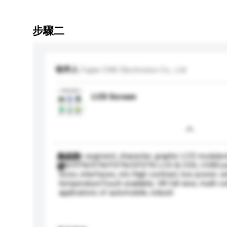
步驟二
收件人
Fujian CNK Electronics Co., Ltd
LCD Screen
Include segment, character, graphic LCD module
產品型
TN/HTN/STN/FSTN/DFSTN LCD & COG, COBCus
號
sizes, interfaces, etc.High contrast, low power, w
temperatureTouch available, VA full view, multi-col
applicatons of automobile, industr