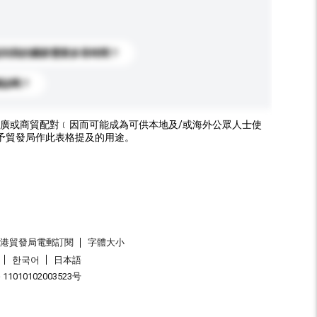
送到我的國家需要多長時間？
標誌嗎？
廣或商貿配對﹝因而可能成為可供本地及/或海外公眾人士使
予貿發局作此表格提及的用途。
香港貿發局電郵訂閱
字體大小
한국어
日本語
1010102003523号