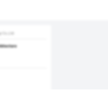
 Co.,Ltd.
hitecture