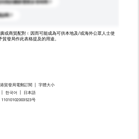
送到我的國家需要多長時間？
標誌嗎？
廣或商貿配對﹝因而可能成為可供本地及/或海外公眾人士使
予貿發局作此表格提及的用途。
香港貿發局電郵訂閱
字體大小
한국어
日本語
1010102003523号