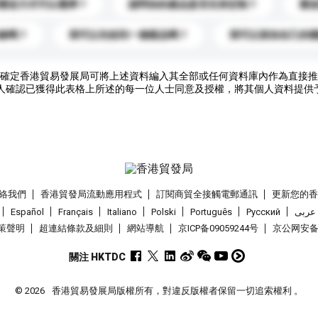
運送方式可以選擇？
請問你的產品是否支持定制？
運
錄嗎？
我可以先收到一個樣品嗎？
我可以添加自己的
確定香港貿易發展局可將上述資料編入其全部或任何資料庫內作為直接推
人確認已獲得此表格上所述的每一位人士同意及授權，將其個人資料提供
絡我們
香港貿發局流動應用程式
訂閱商貿全接觸電郵通訊
更新您的
Español
Français
Italiano
Polski
Português
Pусский
عربى
策聲明
超連結條款及細則
網站導航
京ICP备09059244号
京公网安备 1
關注 HKTDC
© 2026
香港貿易發展局版權所有，對違反版權者保留一切追索權利 。