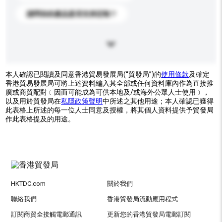
請問你的產品是否支持定制？
本人確認已閱讀及同意香港貿易發展局(“貿發局”)的
使用條款
及確定
香港貿易發展局可將上述資料編入其全部或任何資料庫內作為直接推
廣或商貿配對﹝因而可能成為可供本地及/或海外公眾人士使用﹞，
以及用於貿發局在
私隱政策聲明
中所述之其他用途；本人確認已獲得
此表格上所述的每一位人士同意及授權，將其個人資料提供予貿發局
作此表格提及的用途。
HKTDC.com
關於我們
聯絡我們
香港貿發局流動應用程式
訂閱商貿全接觸電郵通訊
更新您的香港貿發局電郵訂閱