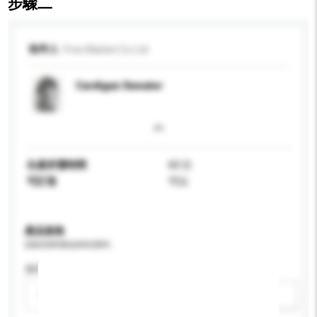
步驟二
收件人
Free Market Co Ltd
Cardigan Sweater
生產所需時間
60 日
可訂造
可以
產品規格
請提供您對產品的特定要求。
適用年齡
請選擇
新增/刪除選項