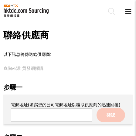
聯絡供應商
以下訊息將傳送給供應商:
查詢來源:
貿發網採購
步驟一
電郵地址
(填寫您的公司電郵地址以獲取供應商的迅速回覆)
確認