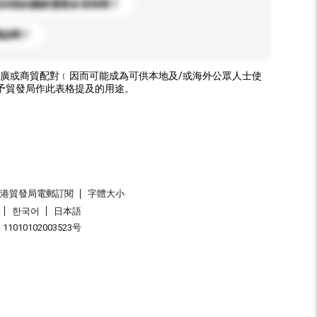
送到我的國家需要多長時間？
標誌嗎？
廣或商貿配對﹝因而可能成為可供本地及/或海外公眾人士使
予貿發局作此表格提及的用途。
香港貿發局電郵訂閱
字體大小
한국어
日本語
1010102003523号