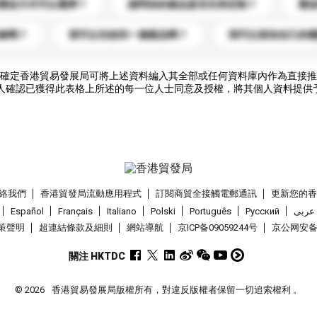
運送方式可以選擇？
請問你的產品是否支持定制？
運
錄嗎？
我可以先收到一個樣品嗎？
我可以添加自己的
確定香港貿易發展局可將上述資料編入其全部或任何資料庫內作為直接推
人確認已獲得此表格上所述的每一位人士同意及授權，將其個人資料提供
絡我們
香港貿發局流動應用程式
訂閱商貿全接觸電郵通訊
更新您的
Español
Français
Italiano
Polski
Português
Pусский
عربى
策聲明
超連結條款及細則
網站導航
京ICP备09059244号
京公网安备 1
關注 HKTDC
© 2026
香港貿易發展局版權所有，對違反版權者保留一切追索權利 。