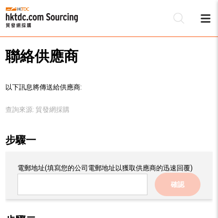
聯絡供應商
以下訊息將傳送給供應商:
查詢來源:
貿發網採購
步驟一
電郵地址
(填寫您的公司電郵地址以獲取供應商的迅速回覆)
確認