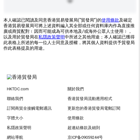
本人確認已閱讀及同意香港貿易發展局(“貿發局”)的
使用條款
及確定
香港貿易發展局可將上述資料編入其全部或任何資料庫內作為直接推
廣或商貿配對﹝因而可能成為可供本地及/或海外公眾人士使用﹞，
以及用於貿發局在
私隱政策聲明
中所述之其他用途；本人確認已獲得
此表格上所述的每一位人士同意及授權，將其個人資料提供予貿發局
作此表格提及的用途。
HKTDC.com
關於我們
聯絡我們
香港貿發局流動應用程式
訂閱商貿全接觸電郵通訊
更新您的香港貿發局電郵訂閱
字體大小
使用條款
私隱政策聲明
超連結條款及細則
網站導航
京ICP备09059244号