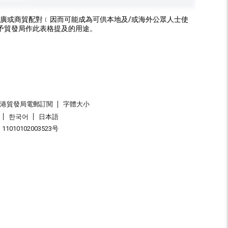
廣或商貿配對﹝因而可能成為可供本地及/或海外公眾人士使
予貿發局作此表格提及的用途。
香港貿發局電郵訂閱
字體大小
한국어
日本語
1010102003523号