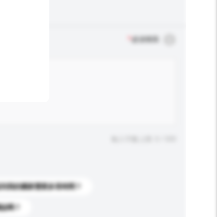
*
必須填寫
輸入字數上限: 0 / 500
送到我的國家需要多長時間？
標誌嗎？