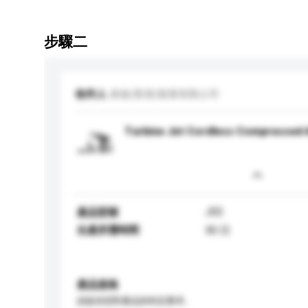
步驟二
收件人
偉進(香港)發展有限公司
Turbine Jet Cordless Compressed 
J02
產品型號
生產所需時間
30 日
產品規格
請提供您對產品的特定要求。