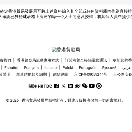
確定香港貿易發展局可將上述資料編入其全部或任何資料庫內作為直接推
人確認已獲得此表格上所述的每一位人士同意及授權，將其個人資料提供
絡我們
香港貿發局流動應用程式
訂閱商貿全接觸電郵通訊
更新您的
Español
Français
Italiano
Polski
Português
Pусский
عربى
策聲明
超連結條款及細則
網站導航
京ICP备09059244号
京公网安备 1
關注 HKTDC
© 2026
香港貿易發展局版權所有，對違反版權者保留一切追索權利 。