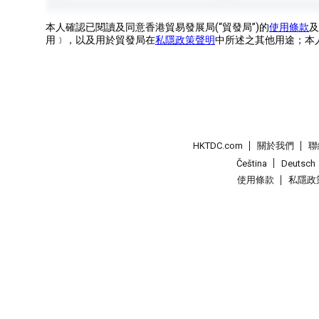
本人確認已閱讀及同意香港貿易發展局(“貿發局”)的
使用條款
及
用﹞，以及用於貿發局在
私隱政策聲明
中所述之其他用途；本
HKTDC.com
關於我們
聯
Čeština
Deutsch
使用條款
私隱政