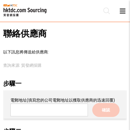
聯絡供應商
以下訊息將傳送給供應商:
查詢來源:
貿發網採購
步驟一
電郵地址
(填寫您的公司電郵地址以獲取供應商的迅速回覆)
確認