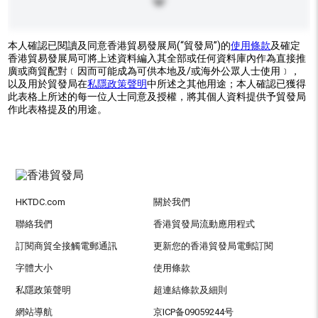
本人確認已閱讀及同意香港貿易發展局(“貿發局”)的
使用條款
及確定
香港貿易發展局可將上述資料編入其全部或任何資料庫內作為直接推
廣或商貿配對﹝因而可能成為可供本地及/或海外公眾人士使用﹞，
以及用於貿發局在
私隱政策聲明
中所述之其他用途；本人確認已獲得
此表格上所述的每一位人士同意及授權，將其個人資料提供予貿發局
作此表格提及的用途。
HKTDC.com
關於我們
聯絡我們
香港貿發局流動應用程式
訂閱商貿全接觸電郵通訊
更新您的香港貿發局電郵訂閱
字體大小
使用條款
私隱政策聲明
超連結條款及細則
網站導航
京ICP备09059244号