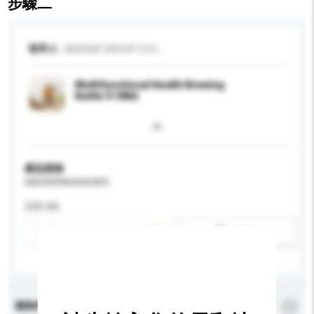
步驟二
收件人
GREENIS GROUP S.R.L.
Multifunctional Health Brewing
Kettle V-3846
產品規格
請提供您對產品的特定要求。
瓦特 (W)
新增/刪除選項
查詢內容
*
必須填寫