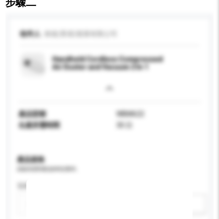
步驟二
收件人
偉進(香港)發展有限公司
Handheld Cordless Compressed
Air Duster and Vacuum 2 In 1
產品型號
WBM622
生產所需時間
30 日
產品規格
請提供您對產品的特定要求。
瓦特 (W)
新增/刪除選項