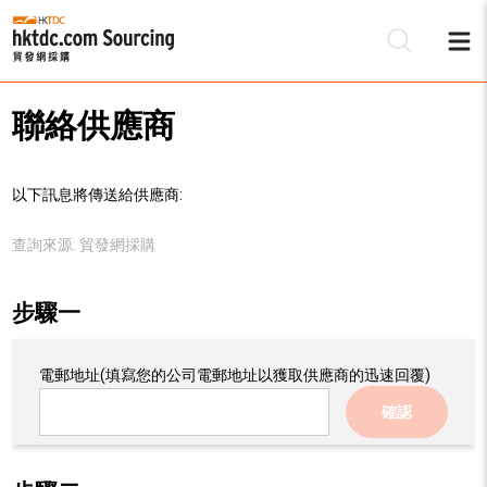
聯絡供應商
以下訊息將傳送給供應商:
查詢來源:
貿發網採購
步驟一
電郵地址
(填寫您的公司電郵地址以獲取供應商的迅速回覆)
確認