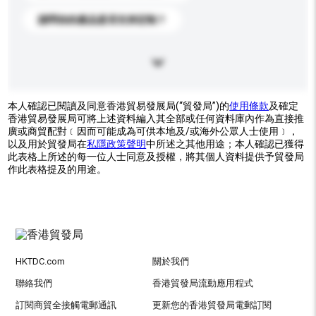
請問你的產品是否支持定制？
本人確認已閱讀及同意香港貿易發展局(“貿發局”)的
使用條款
及確定
香港貿易發展局可將上述資料編入其全部或任何資料庫內作為直接推
廣或商貿配對﹝因而可能成為可供本地及/或海外公眾人士使用﹞，
以及用於貿發局在
私隱政策聲明
中所述之其他用途；本人確認已獲得
此表格上所述的每一位人士同意及授權，將其個人資料提供予貿發局
作此表格提及的用途。
HKTDC.com
關於我們
聯絡我們
香港貿發局流動應用程式
訂閱商貿全接觸電郵通訊
更新您的香港貿發局電郵訂閱