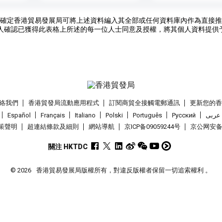
確定香港貿易發展局可將上述資料編入其全部或任何資料庫內作為直接推
人確認已獲得此表格上所述的每一位人士同意及授權，將其個人資料提供
絡我們
香港貿發局流動應用程式
訂閱商貿全接觸電郵通訊
更新您的
Español
Français
Italiano
Polski
Português
Pусский
عربى
策聲明
超連結條款及細則
網站導航
京ICP备09059244号
京公网安备 1
關注 HKTDC
© 2026
香港貿易發展局版權所有，對違反版權者保留一切追索權利 。