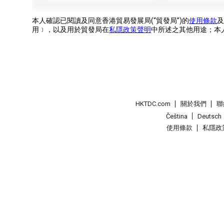
本人確認已閱讀及同意香港貿易發展局(“貿發局”)的
使用條款
及
用﹞，以及用於貿發局在
私隱政策聲明
中所述之其他用途；本
HKTDC.com
關於我們
聯
Čeština
Deutsch
使用條款
私隱政