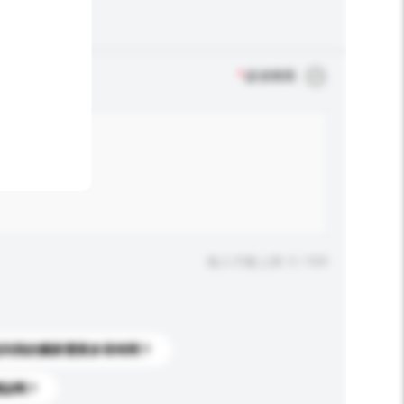
*
必須填寫
輸入字數上限: 0 / 500
送到我的國家需要多長時間？
標誌嗎？