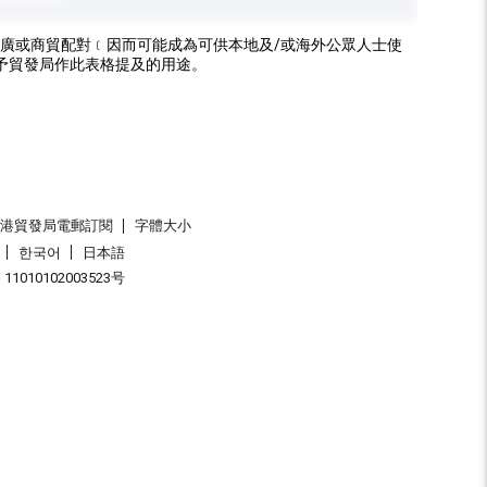
廣或商貿配對﹝因而可能成為可供本地及/或海外公眾人士使
予貿發局作此表格提及的用途。
香港貿發局電郵訂閱
字體大小
한국어
日本語
1010102003523号