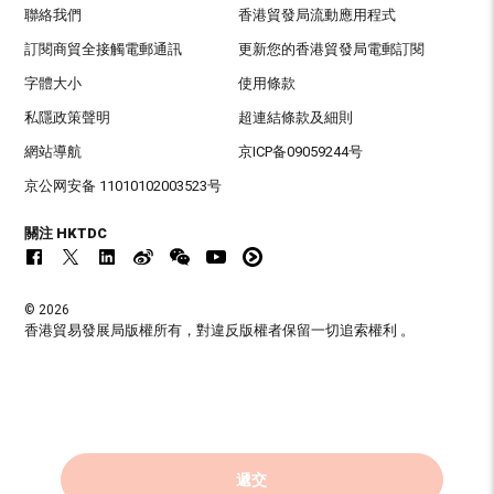
聯絡我們
香港貿發局流動應用程式
訂閱商貿全接觸電郵通訊
更新您的香港貿發局電郵訂閱
字體大小
使用條款
私隱政策聲明
超連結條款及細則
網站導航
京ICP备09059244号
京公网安备 11010102003523号
關注 HKTDC
© 2026
香港貿易發展局版權所有，對違反版權者保留一切追索權利 。
遞交