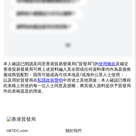
你們能提供的最優惠價格是多少？
請問有什麼運送方式可以選擇？
請問你的產品是否支持定制？
本人確認已閱讀及同意香港貿易發展局(“貿發局”)的
使用條款
及確定
香港貿易發展局可將上述資料編入其全部或任何資料庫內作為直接推
廣或商貿配對﹝因而可能成為可供本地及/或海外公眾人士使用﹞，
以及用於貿發局在
私隱政策聲明
中所述之其他用途；本人確認已獲得
此表格上所述的每一位人士同意及授權，將其個人資料提供予貿發局
作此表格提及的用途。
HKTDC.com
關於我們