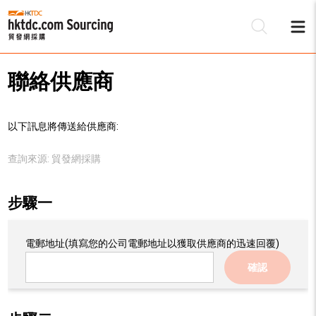
聯絡供應商
以下訊息將傳送給供應商:
查詢來源:
貿發網採購
步驟一
電郵地址
(填寫您的公司電郵地址以獲取供應商的迅速回覆)
確認