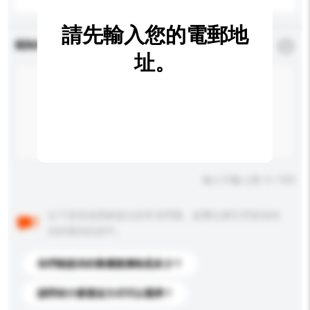
請先輸入您的電郵地
查詢內容
*
必須填寫
址。
輸入字數上限: 0 / 500
以下是其他買家提出的常見問題。點擊以將它們添加到
你的查詢訊息中。
你們能提供的最優惠價格是多少？
請問有什麼運送方式可以選擇？