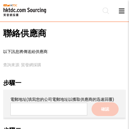
聯絡供應商
以下訊息將傳送給供應商:
查詢來源:
貿發網採購
步驟一
電郵地址
(填寫您的公司電郵地址以獲取供應商的迅速回覆)
確認