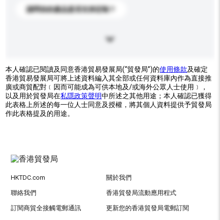
請問你的產品是否支持定制？
本人確認已閱讀及同意香港貿易發展局(“貿發局”)的
使用條款
及確定
香港貿易發展局可將上述資料編入其全部或任何資料庫內作為直接推
廣或商貿配對﹝因而可能成為可供本地及/或海外公眾人士使用﹞，
以及用於貿發局在
私隱政策聲明
中所述之其他用途；本人確認已獲得
此表格上所述的每一位人士同意及授權，將其個人資料提供予貿發局
作此表格提及的用途。
HKTDC.com
關於我們
聯絡我們
香港貿發局流動應用程式
訂閱商貿全接觸電郵通訊
更新您的香港貿發局電郵訂閱