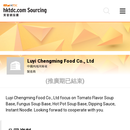
Luyi Chengming Food Co., Ltd
中國內地河南省
製造商
(推廣期已結束)
Luyi Chengming Food Co., Ltd focus on Tomato Flavor Soup
Base, Fungus Soup Base, Hot Pot Soup Base, Dipping Sauce,
Instant Noodle. Looking forwad to cooperate with you.