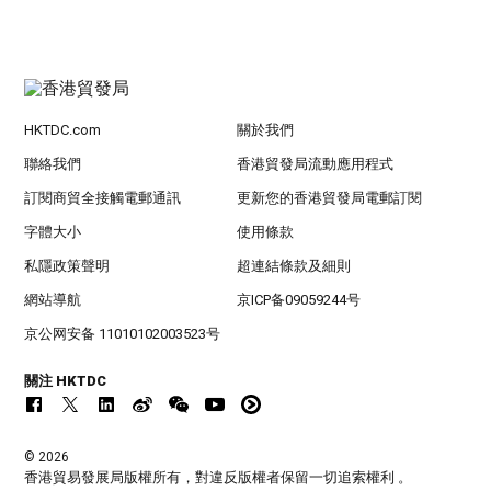
HKTDC.com
關於我們
聯絡我們
香港貿發局流動應用程式
訂閱商貿全接觸電郵通訊
更新您的香港貿發局電郵訂閱
字體大小
使用條款
私隱政策聲明
超連結條款及細則
網站導航
京ICP备09059244号
京公网安备 11010102003523号
關注 HKTDC
© 2026
香港貿易發展局版權所有，對違反版權者保留一切追索權利 。