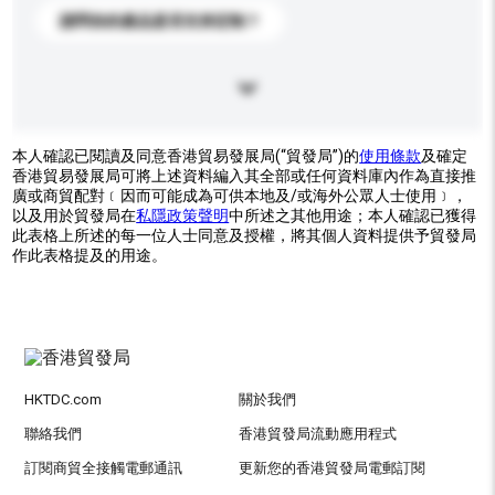
請問你的產品是否支持定制？
本人確認已閱讀及同意香港貿易發展局(“貿發局”)的
使用條款
及確定
香港貿易發展局可將上述資料編入其全部或任何資料庫內作為直接推
廣或商貿配對﹝因而可能成為可供本地及/或海外公眾人士使用﹞，
以及用於貿發局在
私隱政策聲明
中所述之其他用途；本人確認已獲得
此表格上所述的每一位人士同意及授權，將其個人資料提供予貿發局
作此表格提及的用途。
HKTDC.com
關於我們
聯絡我們
香港貿發局流動應用程式
訂閱商貿全接觸電郵通訊
更新您的香港貿發局電郵訂閱