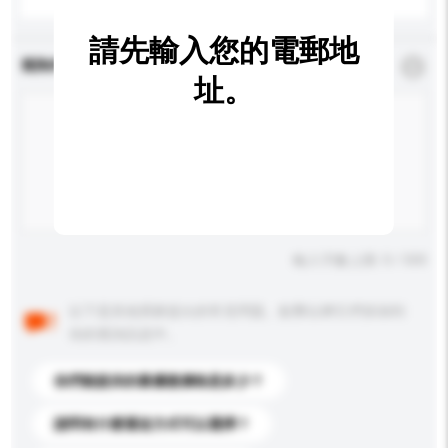
請先輸入您的電郵地
查詢內容
*
必須填寫
址。
輸入字數上限: 0 / 500
以下是其他買家提出的常見問題。點擊以將它們添加到
你的查詢訊息中。
你們能提供的最優惠價格是多少？
請問有什麼運送方式可以選擇？