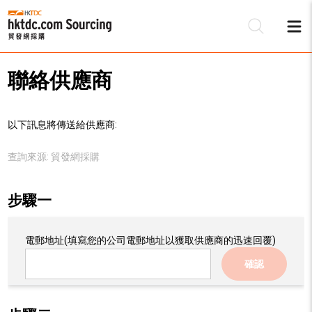
聯絡供應商
以下訊息將傳送給供應商:
查詢來源:
貿發網採購
步驟一
電郵地址
(填寫您的公司電郵地址以獲取供應商的迅速回覆)
確認