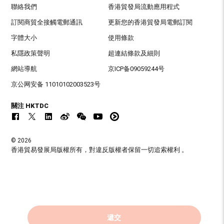
聯絡我們
香港貿發局流動應用程式
訂閱商貿全接觸電郵通訊
更新您的香港貿發局電郵訂閱
字體大小
使用條款
私隱政策聲明
超連結條款及細則
網站導航
京ICP备09059244号
京公网安备 11010102003523号
關注 HKTDC
© 2026
香港貿易發展局版權所有，對違反版權者保留一切追索權利 。
遞交