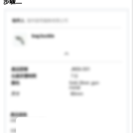
步驟二
收件人
溫州嘉明服飾有限公司
bag buckle
產品型號
JM26-D01
生產所需時間
7 日
顏色
Gold ,Sliver ,gun-
metal
尺寸
80mm
產品規格
請提供您對產品的特定要求。
容量