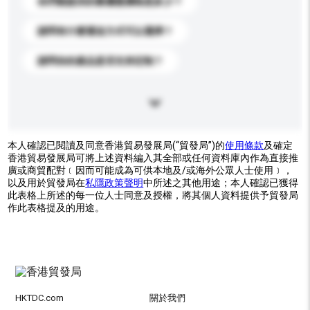
你們能提供的最優惠價格是多少？
請問有什麼運送方式可以選擇？
請問你的產品是否支持定制？
本人確認已閱讀及同意香港貿易發展局(“貿發局”)的
使用條款
及確定
香港貿易發展局可將上述資料編入其全部或任何資料庫內作為直接推
廣或商貿配對﹝因而可能成為可供本地及/或海外公眾人士使用﹞，
以及用於貿發局在
私隱政策聲明
中所述之其他用途；本人確認已獲得
此表格上所述的每一位人士同意及授權，將其個人資料提供予貿發局
作此表格提及的用途。
HKTDC.com
關於我們