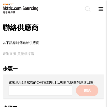
聯絡供應商
以下訊息將傳送給供應商:
查詢來源:
貿發網採購
步驟一
電郵地址
(填寫您的公司電郵地址以獲取供應商的迅速回覆)
確認