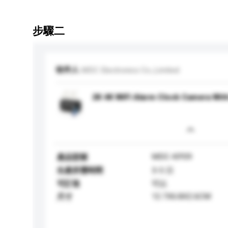
步驟二
收件人
MDC Electronics Co.,Limited
2K 4K WiFI Alarm Clock Camera Wit
MDC-KP09
產品型號
生產所需時間
3-5 日
可訂造
可以
12.7X6.8X2.6CM
尺寸