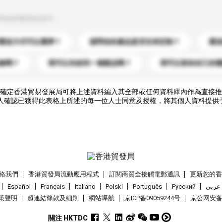
到你的查詢訊息中。
運送方式可以選擇？
請問你的產品是否支持定制？
運
錄嗎？
我可以先收到一個樣品嗎？
我可以添加自己的
確定香港貿易發展局可將上述資料編入其全部或任何資料庫內作為直接推
人確認已獲得此表格上所述的每一位人士同意及授權，將其個人資料提供
絡我們
香港貿發局流動應用程式
訂閱商貿全接觸電郵通訊
更新您的
Español
Français
Italiano
Polski
Português
Pусский
عربى
策聲明
超連結條款及細則
網站導航
京ICP备09059244号
京公网安备 1
關注 HKTDC