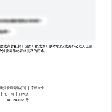
送到我的國家需要多長時間？
標誌嗎？
廣或商貿配對﹝因而可能成為可供本地及/或海外公眾人士使
予貿發局作此表格提及的用途。
香港貿發局電郵訂閱
字體大小
한국어
日本語
1010102003523号