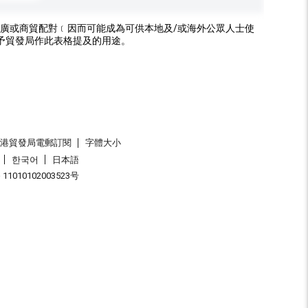
廣或商貿配對﹝因而可能成為可供本地及/或海外公眾人士使
予貿發局作此表格提及的用途。
香港貿發局電郵訂閱
字體大小
한국어
日本語
1010102003523号