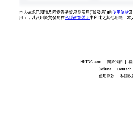
本人確認已閱讀及同意香港貿易發展局(“貿發局”)的
使用條款
及
用﹞，以及用於貿發局在
私隱政策聲明
中所述之其他用途；本
HKTDC.com
關於我們
聯
Čeština
Deutsch
使用條款
私隱政