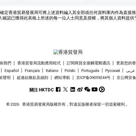
確定香港貿易發展局可將上述資料編入其全部或任何資料庫內作為直接推
人確認已獲得此表格上所述的每一位人士同意及授權，將其個人資料提供
絡我們
香港貿發局流動應用程式
訂閱商貿全接觸電郵通訊
更新您的
Español
Français
Italiano
Polski
Português
Pусский
عربى
策聲明
超連結條款及細則
網站導航
京ICP备09059244号
京公网安备 1
關注 HKTDC
© 2026
香港貿易發展局版權所有，對違反版權者保留一切追索權利 。