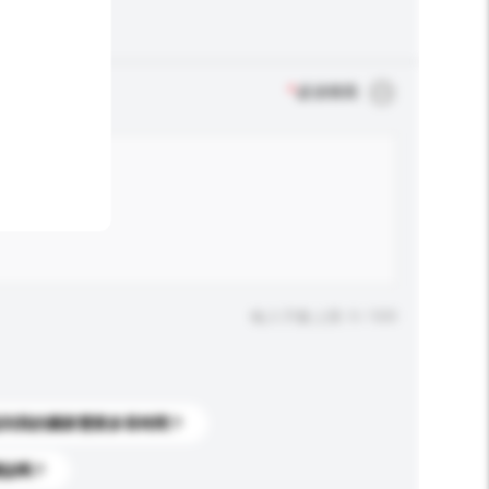
*
必須填寫
輸入字數上限: 0 / 500
送到我的國家需要多長時間？
標誌嗎？